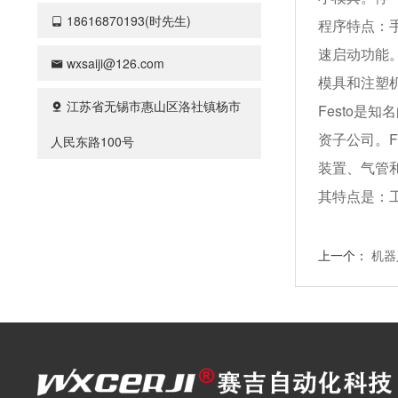
18616870193(时先生)
程序特点：
速启动功能
wxsaiji@126.com
模具和注塑
江苏省无锡市惠山区洛社镇杨市
Festo是知
资子公司。F
人民东路100号
装置、气管
其特点是：
上一个：
机器